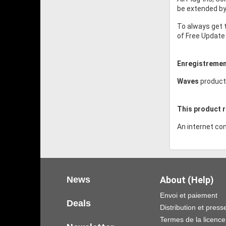
be extended by 
To always get 
of Free Update 
Enregistremen
Waves
product
This product r
An internet con
News
About (Help)
Envoi et paiement
Deals
Distribution et press
Termes de la licence