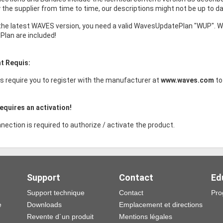
the supplier from time to time, our descriptions might not be up to da
the latest WAVES version, you need a valid WavesUpdatePlan "WUP". W
Plan are included!
t Requis:
s require you to register with the manufacturer at
www.waves.com
to
equires an activation!
nection is required to authorize / activate the product.
Support
Contact
Ed
Support technique
Contact
Pro
e
Downloads
Emplacement et directions
Revente d´un produit
Mentions légales