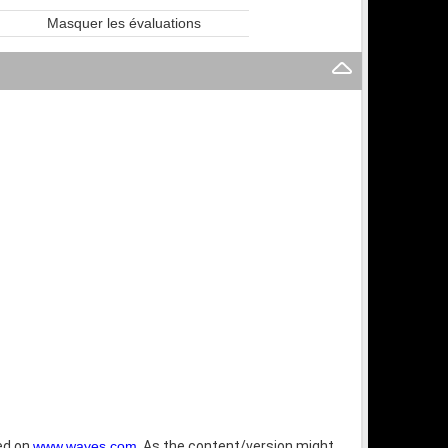
Masquer les évaluations
bed on
www.waves.com
. As the content/version might