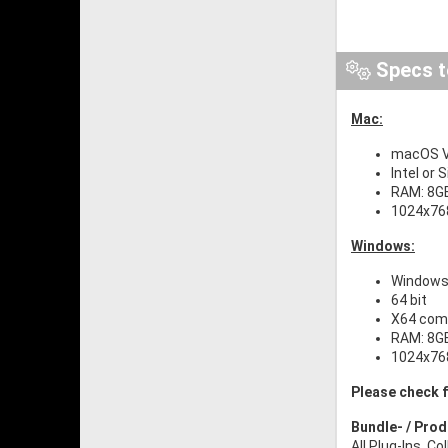
Specs t
Mac:
macOS Ve
Intel or 
RAM: 8G
1024x768
Windows:
Windows 
64 bit
X64 comp
RAM: 8G
1024x768
Please check f
Bundle- / Pro
All Plug-Ins, C