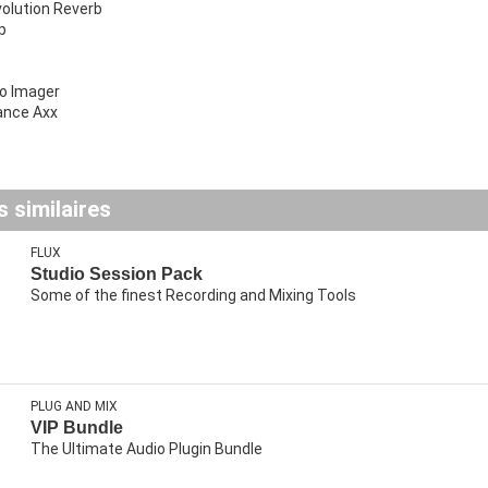
volution Reverb
p
o Imager
ance Axx
 similaires
FLUX
Studio Session Pack
Some of the finest Recording and Mixing Tools
PLUG AND MIX
VIP Bundle
The Ultimate Audio Plugin Bundle