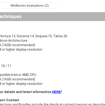
Meilleures évaluations (2)
echniques
ntura 13, Sonoma 14, Sequoia 15, Tahoe 26
Silicon Architecture
B (16GB recommended)
 or higher display resolution
10 / 11
atible Intel or AMD CPU
B (16GB recommended)
 or higher display resolution
or details and latest information
HERE
!
duct-Content
ollections and Bundles include the identical content/version as descri