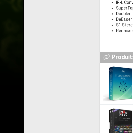
IR-L Con
SuperTa
Doubler
DeEsser
S1 Stere
Renaiss
Produits