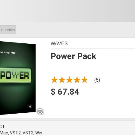
 Bundles
WAVES
Power Pack
(5)
$ 67.84
CT
 Mac, VST2, VST3, Win