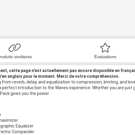
roduits similaires
Évaluations
nt, cette page n'est actuellement pas encore disponible en frança
u'en anglais pour le moment. Merci de votre compréhension.
 from reverb, delay, and equalization to compression, limiting, and lev
a perfect introduction to the Waves experience. Whether you are just 
 Pack gives you the power.
b
maximizer
graphic Equalizer
metric Compander