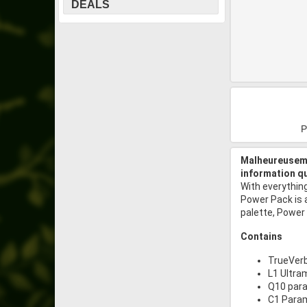
DEALS
P
Malheureuseme
information q
With everything
Power Pack is 
palette, Power
Contains
TrueVer
L1 Ultra
Q10 para
C1 Para