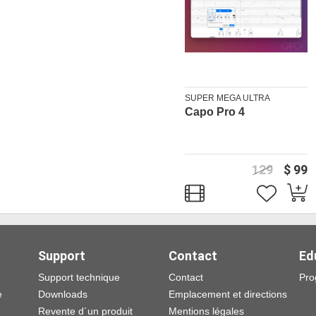
SUPER MEGA ULTRA
Capo Pro 4
GROOVY
129
$ 99
Support
Contact
Ed
Support technique
Contact
Pro
e
Downloads
Emplacement et directions
Revente d´un produit
Mentions légales