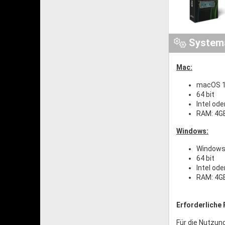
System
Mac:
macOS 1
64 bit
Intel od
RAM: 4G
Windows:
Windows 
64 bit
Intel od
RAM: 4G
Erforderliche 
Für die Nutzun