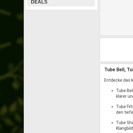
DEALS
Tube Bell, Tu
Entdecke das kr
Tube Bel
klarer u
Tube Fil
den tief
Tube She
Klangbild