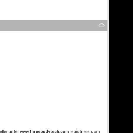
ller unter
www.threebodytech.com
registrieren, um