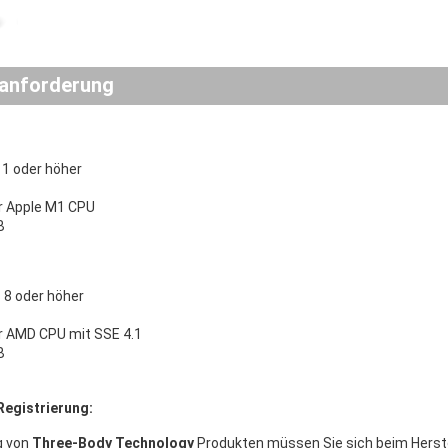
anforderung
1 oder höher
er Apple M1 CPU
B
8 oder höher
er AMD CPU mit SSE 4.1
B
Registrierung:
g von
Three-Body Technology
Produkten müssen Sie sich beim Herste