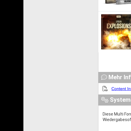
Mehr In
Content In
System
Diese Multi Fo
Wiedergabesoft