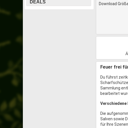
DEALS
Download Größe
Ä
Feuer frei fü
Du führst zeitk
Scharfschützen
Sammlung enthä
bearbeitet wur
Verschiedene K
Die aufgenomm
Salven sowie D
für Ihre Szenen