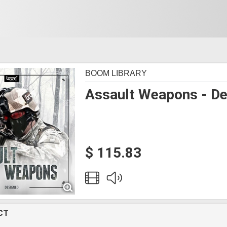
BOOM LIBRARY
Assault Weapons - D
$ 115.83
CT