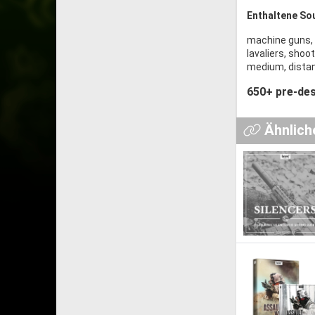
Enthaltene So
machine guns, s
lavaliers, shoo
medium, distan
650+ pre-des
Ähnlich