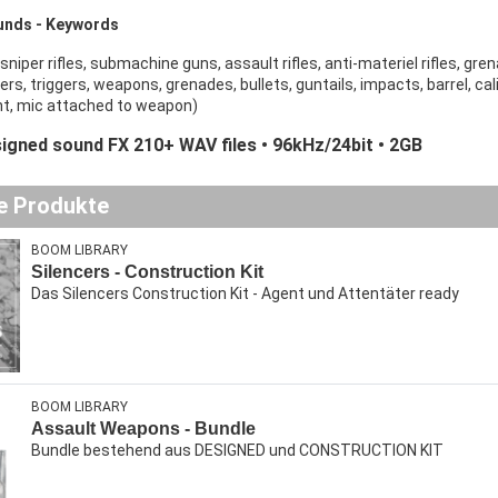
unds - Keywords
niper rifles, submachine guns, assault rifles, anti-materiel rifles, gre
ters, triggers, weapons, grenades, bullets, guntails, impacts, barrel, ca
t, mic attached to weapon)
igned sound FX 210+ WAV files • 96kHz/24bit • 2GB
e Produkte
BOOM LIBRARY
Silencers - Construction Kit
Das Silencers Construction Kit - Agent und Attentäter ready
BOOM LIBRARY
Assault Weapons - Bundle
Bundle bestehend aus DESIGNED und CONSTRUCTION KIT