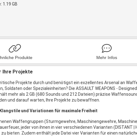
: 1.19 GB
hnliche Produkte
Mehr Infos
r Ihre Projekte
ritische Projekte durch und benötigst ein exzellentes Arsenal an Waffen
, Soldaten oder Spezialeinheiten? Die ASSAULT WEAPONS - Designed L
lt mehr als 2 GB (680 Sounds und 212 Dateien) präzise Waffensound
den und darauf warten, Ihre Projekte zu bewaffnen.
langstile und Variationen für maximale Freiheit
enen Waffengruppen (Sturmgewehre, Maschinengewehre, Maschinenp
auerfeuer, jeder von ihnen in vier verschiedenen Varianten (DISTANT 
 zu bieten. Zudem enthält jede Datei vier Varianten für einen natürlich