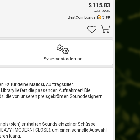
$ 115.83
exkl. MWSt
BestCoin Bonus
5.89
Systemanforderung
 FX für deine Mafiosi, Auftragskiller,
ibrary liefert die passenden Aufnahmen! Die
s, die von unseren preisgekrönten Sounddesignern
istolen) enthalten Sounds einzelner Schüsse,
| HEAVY | MODERN | CLOSE), um einen schnelle Auswahl
eren Klang.