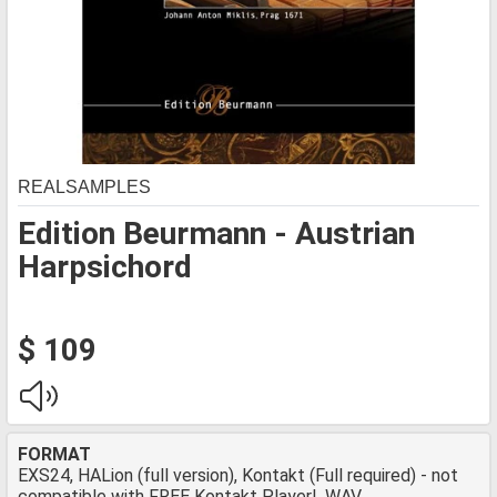
REALSAMPLES
Edition Beurmann - Austrian
Harpsichord
$ 109
FORMAT
EXS24, HALion (full version), Kontakt (Full required) - not
compatible with FREE Kontakt Player!, WAV