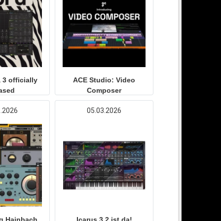
3 officially
ACE Studio: Video
eased
Composer
3.2026
05.03.2026
g Hainbach
Icarus 3.2 ist da!