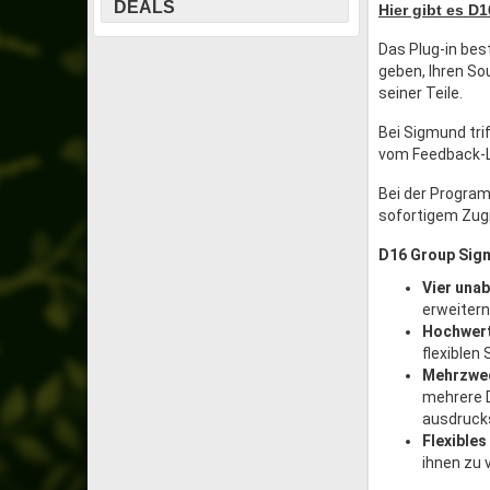
DEALS
Hier gibt es D
Das Plug-in bes
geben, Ihren So
seiner Teile.
Bei Sigmund tri
vom Feedback-Lo
Bei der Program
sofortigem Zugr
D16 Group Sigm
Vier una
erweitern
Hochwert
flexiblen
Mehrzwe
mehrere D
ausdruck
Flexibles
ihnen zu 