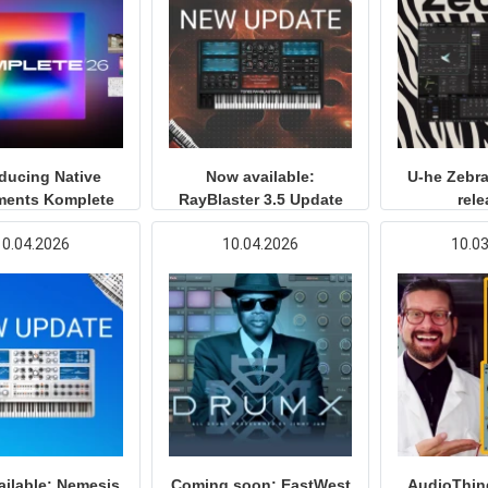
oducing Native
Now available:
U-he Zebra 
ments Komplete
RayBlaster 3.5 Update
rel
26
10.04.2026
10.04.2026
10.0
ilable: Nemesis
Coming soon: EastWest
AudioThin