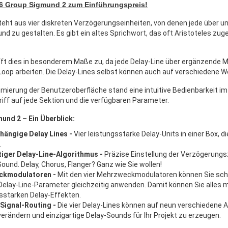
16 Group Sigmund 2 zum Einführungspreis!
teht aus vier diskreten Verzögerungseinheiten, von denen jede über un
und zu gestalten. Es gibt ein altes Sprichwort, das oft Aristoteles z
fft dies in besonderem Maße zu, da jede Delay-Line über ergänzende Mo
op arbeiten. Die Delay-Lines selbst können auch auf verschiedene W
mierung der Benutzeroberfläche stand eine intuitive Bedienbarkeit im Fo
iff auf jede Sektion und die verfügbaren Parameter.
und 2 – Ein Überblick:
bhängige Delay Lines -
Vier leistungsstarke Delay-Units in einer Box, 
.
iger Delay-Line-Algorithmus -
Präzise Einstellung der Verzögerungsz
 Sound. Delay, Chorus, Flanger? Ganz wie Sie wollen!
ckmodulatoren -
Mit den vier Mehrzweckmodulatoren können Sie schn
elay-Line-Parameter gleichzeitig anwenden. Damit können Sie alles m
sstarken Delay-Effekten.
 Signal-Routing -
Die vier Delay-Lines können auf neun verschiedene
verändern und einzigartige Delay-Sounds für Ihr Projekt zu erzeugen.