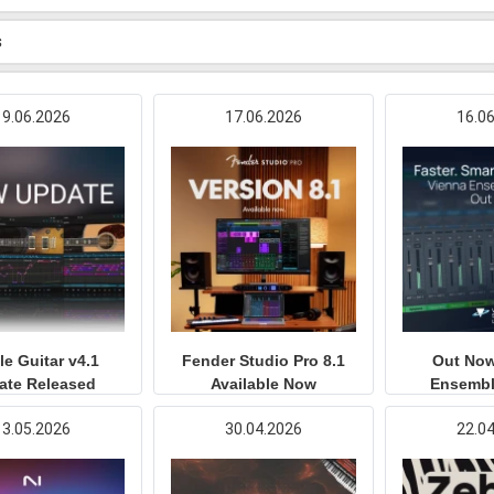
s
19.06.2026
17.06.2026
16.0
e Guitar v4.1
Fender Studio Pro 8.1
Out Now
ate Released
Available Now
Ensembl
13.05.2026
30.04.2026
22.0