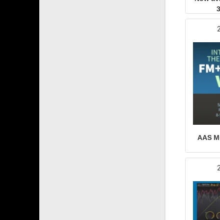
3
AAS Mu