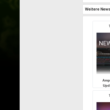
Weitere New
Ampl
Upd