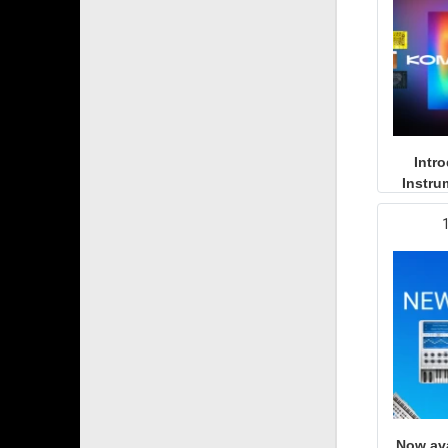
Intr
Instru
Now ava