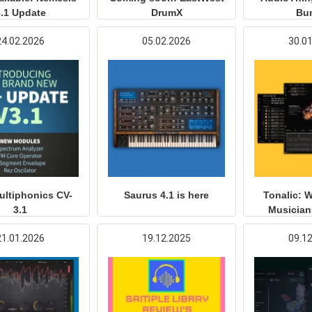
.1 Update
DrumX
Bu
24.02.2026
05.02.2026
30.0
ltiphonics CV-
Saurus 4.1 is here
Tonalic: 
3.1
Musician
Produ
21.01.2026
19.12.2025
09.1