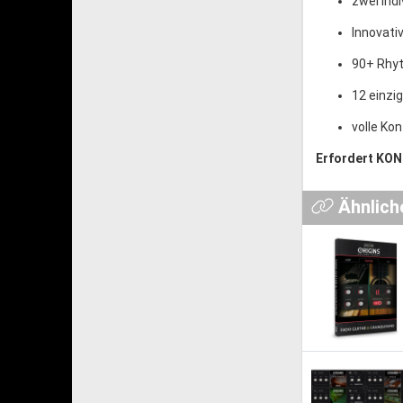
zwei ind
Innovati
90+ Rhy
12 einzi
volle Kon
Erfordert KON
Ähnlich