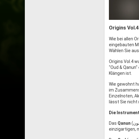
Origins Vol.
Wie bei allen O
eingebauten Mu
Wählen Sie aus 
Origins Vol.4 
"Oud & Qanun" 
Klängen ist.
Wie gewohnt ha
im Zusammenspi
Einzelnoten, A
lässt Sie nicht
Die Instrumen
Das
Qanun
(قانون), ein altbekannter, arabischer Verwandter der Zither, ist berühmt für seinen
einzigartigen,