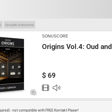
e
Gezupfte Instrumente
SONUSCORE
Origins Vol.4: Oud an
$ 69
quired) - not compatible with FREE Kontakt Player!