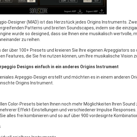
ggio-Designer (MAD) ist das Herzstück jedes Origins Instruments. Z
ergreifenden Patterns und breiten Soundscapes, indem sie die einzig
 Engine wurde so designed, dass sie Ihnen eine musikalisch wertvolle,
aneinander zu reihen.
 der über 100+ Presets und kreieren Sie Ihre eigenen Arpeggiators so de
n Features, die Sie frei nutzen können, um Ihre musikalische Vision zu
rpeggio Designs einfach in ein anderes Origins Instrument
geniales Arpeggio-Design erstellt und möchten es in einem anderen Ori
nschte Origins Instrument.
ellen Color-Presets bieten Ihnen noch mehr Möglichkeiten Ihren Sound 
mehrerer Effekt-Einstellungen und verschiedener Impulse Responses.
Sie alles frei kombinieren und so auf über 900 vordesignte Kombinat
s