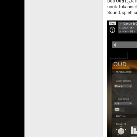
Das
Oud
(عود: literally “wood”) war seit Jahrhunderten und Jahrtausenden eines der Schlüsselinstrumente der nahöstlichen und
nordafrikanisch
Sound, spielt 