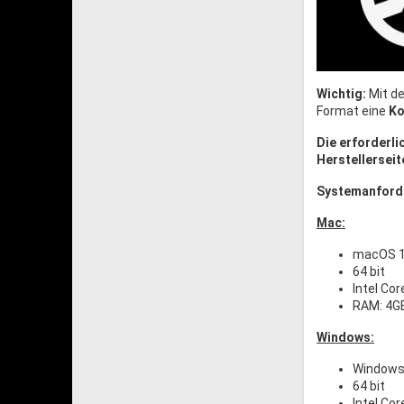
Wichtig:
Mit de
Format eine
Ko
Die erforderl
Herstellerseit
Systemanford
Mac:
macOS 1
64 bit
Intel Cor
RAM: 4G
Windows:
Windows 
64 bit
Intel Cor