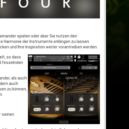
neinander spielen oder aber Sie nutzen den
e Harmonie der Instrumente erklingen zu lassen.
cken und Ihre Inspiration weiter vorantreiben werden.
lt, so dass
nd fesselnden
nder, als auch
ndern auch
ssen zu können,
n.