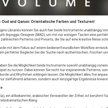
4: Oud and Qanun: Orientalische Farben und Texturen!
rigins Libraries können Sie auch hier beide Instrumente unabhängig vo
lti-Arpeggio-Designer (MAD), um mit nur wenigen Tasten eine perfekt
zahlreichen Patterns und Presets, die Sie auf eine kreative Reise schi
wurde mit dem Fokus auf einem bedienerfreundlichen Workflow entwicke
ein perfekter Begleiter bei der Suche nach authentischen, frischen u
ben Sie die Möglichkeit beide Instrumente sowohl unabhängig voneina
el zu nutzen. Dabei können Sie nicht nur inspirierende Patterns, so
kkorde und Rhythmen erklingen lassen. Die Möglichkeit alles frei anpa
 nur zielführend arbeiten, sondern auch einzigartige Ergebnisse kreiere
te
 melodramatischen Klang.