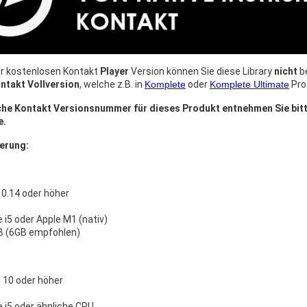
r kostenlosen Kontakt
Player
Version können Sie diese Library
nicht
be
ntakt Vollversion
, welche z.B. in
Komplete
oder
Komplete Ultimate
Pro
iche Kontakt Versionsnummer für dieses Produkt entnehmen Sie bit
e.
erung:
0.14 oder höher
e i5 oder Apple M1 (nativ)
B (6GB empfohlen)
10 oder höher
e i5 oder ähnliche CPU