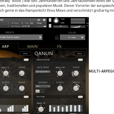
en, traditionellen und populären Musik. Dieser Vorreiter der
europäisch
sich gerne in das Rampenlicht Ihres Mixes und verschmilzt großartig m
MULTI-ARPEG