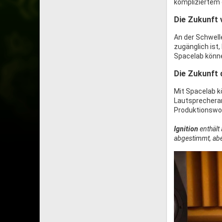
kompliziertem 
Die Zukunft 
An der Schwell
zugänglich ist
Spacelab könne
Die Zukunft 
Mit Spacelab k
Lautsprecheran
Produktionswor
Ignition
enthält
abgestimmt, aber