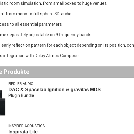
alistic room simulation, from small boxes to huge venues
at from mono to full sphere 3D-audio
cess to all essential parameters
ime separately adjustable on 9 frequency bands
al early reflection pattern for each object depending on its position,
 integration with Dolby Atmos Composer
e Produkte
FIEDLER AUDIO
DAC & Spacelab Ignition & gravitas MDS
Plugin Bundle
INSPIRED ACOUSTICS
Inspirata Lite