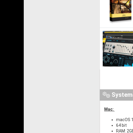
System
Mac:
macOS 10
64 bit
RAM: 2G