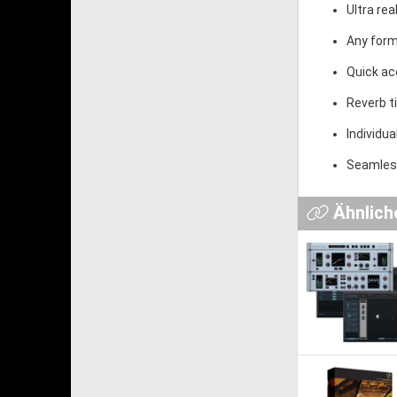
Ultra re
Any form
Quick ac
Reverb t
Individu
Seamless
Ähnlich