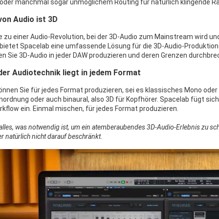
oder manchmal sogar unmöglichem Routing für natürlich klingende Räu
von Audio ist 3D
e zu einer Audio-Revolution, bei der 3D-Audio zum Mainstream wird u
, bietet Spacelab eine umfassende Lösung für die 3D-Audio-Produktion 
n Sie 3D-Audio in jeder DAW produzieren und deren Grenzen durchbre
der Audiotechnik liegt in jedem Format
önnen Sie für jedes Format produzieren, sei es klassisches Mono oder 
ordnung oder auch binaural, also 3D für Kopfhörer. Spacelab fügt sich
kflow ein. Einmal mischen, für jedes Format produzieren.
 alles, was notwendig ist, um ein atemberaubendes 3D-Audio-Erlebnis zu sch
 natürlich nicht darauf beschränkt.