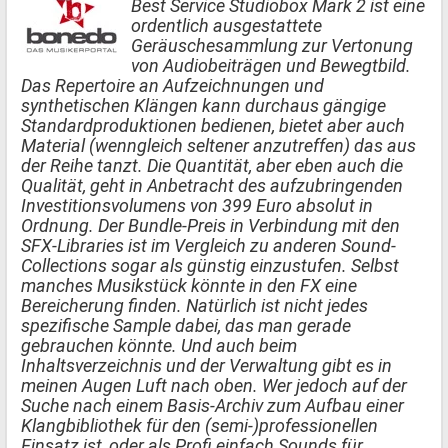
Best Service Studiobox Mark 2 ist eine
ordentlich ausgestattete
Geräuschesammlung zur Vertonung
von Audiobeiträgen und Bewegtbild.
Das Repertoire an Aufzeichnungen und
synthetischen Klängen kann durchaus gängige
Standardproduktionen bedienen, bietet aber auch
Material (wenngleich seltener anzutreffen) das aus
der Reihe tanzt. Die Quantität, aber eben auch die
Qualität, geht in Anbetracht des aufzubringenden
Investitionsvolumens von 399 Euro absolut in
Ordnung. Der Bundle-Preis in Verbindung mit den
SFX-Libraries ist im Vergleich zu anderen Sound-
Collections sogar als günstig einzustufen. Selbst
manches Musikstück könnte in den FX eine
Bereicherung finden. Natürlich ist nicht jedes
spezifische Sample dabei, das man gerade
gebrauchen könnte. Und auch beim
Inhaltsverzeichnis und der Verwaltung gibt es in
meinen Augen Luft nach oben. Wer jedoch auf der
Suche nach einem Basis-Archiv zum Aufbau einer
Klangbibliothek für den (semi-)professionellen
Einsatz ist, oder als Profi einfach Sounds für