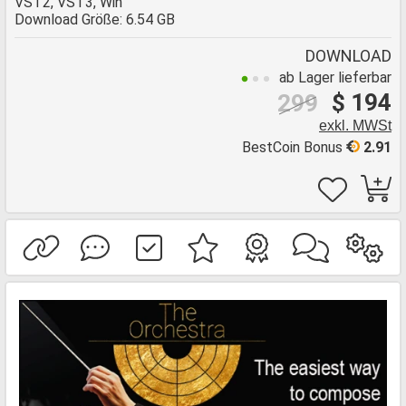
VST2, VST3, Win
Download Größe: 6.54 GB
DOWNLOAD
ab Lager lieferbar
$ 194
299
exkl. MWSt
BestCoin Bonus
2.91