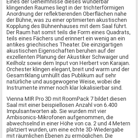
Eines der Geheimnisse dieses wunderbar
klingenden Raumes liegt in der trichterförmigen
Anordnung der reflektierenden Oberflächen nahe
der Bühne, was zu einer optimierten akustischen
Kopplung des Bühnenhauses mit dem Saal führt.
Der Raum hat somit teils die Form eines Quadrats,
teils eines Fächers und erinnert ein wenig an ein
antikes griechisches Theater. Die einzigartigen
akustischen Eigenschaften beruhen auf der
exzellenten Planung der Akustiker Schwaiger und
Keilholz sowie dem Input von Herbert von Karajan.
Orchester klingen elegant, breit und warm und der
Gesamtklang umhüllt das Publikum auf sehr
natürliche und ausgewogene Weise, wobei die
Instrumente immer noch klar lokalisierbar sind.
Vienna MIR Pro 3D mit RoomPack 7 bildet diesen
Saal mit einer beispiellosen Anzahl von 6.400
Impulsantworten ab. Sie wurden mit vier
Ambisonics-Mikrofonen aufgenommen, die
abwechselnd in einer Höhe von ca. 2 und 4 Metern
platziert wurden, um eine echte 3D-Wiedergabe
mit räumlichen Ebenen zu ermöglichen. Die