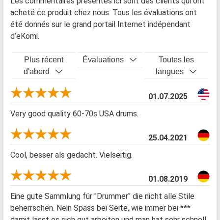
Les commentaires présentés ici sont des clients qui ont
acheté ce produit chez nous. Tous les évaluations ont
été donnés sur le grand portail Internet indépendant
d’eKomi.
Plus récent
Évaluations
Toutes les
d'abord
langues
01.07.2025
Very good quality 60-70s USA drums.
25.04.2021
Cool, besser als gedacht. Vielseitig.
01.08.2019
Eine gute Sammlung für "Drummer" die nicht alle Stile
beherrschen. Nein Spass bei Seite, wie immer bei ***
damit lässt es sich gut arbeiten und man hat sehr schnell