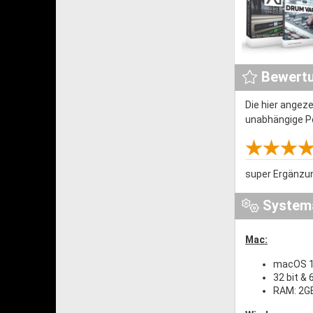
Bewert
Die hier angez
unabhängige P
super Ergänzu
System
Mac:
macOS 1
32 bit & 
RAM: 2G