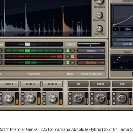
8x14" Premier Gen-X | 22x16" Yamaha Absolute Hybrid | 22x18" Tama S