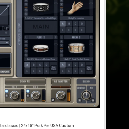
tarclassic | 24x18" Pork Pie USA Custom