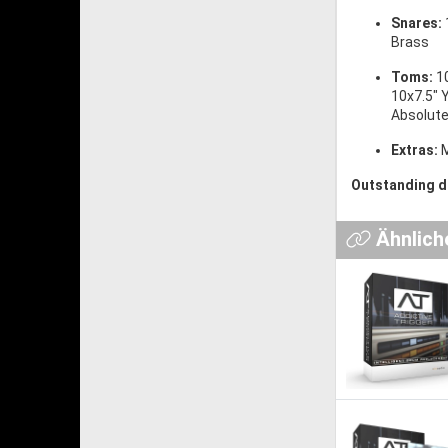
Snares:
Brass
Toms:
1
10x7.5" 
Absolute
Extras:
M
Outstanding dr
Ähnlich