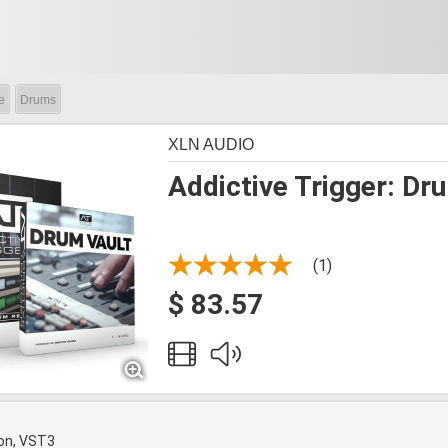
e
Drums
XLN AUDIO
Addictive Trigger: Dr
(1)
$ 83.57
ion, VST3