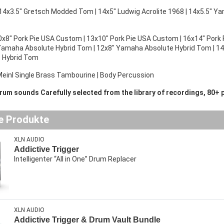
14x3.5" Gretsch Modded Tom | 14x5" Ludwig Acrolite 1968 | 14x5.5" Yam
0x8" Pork Pie USA Custom | 13x10" Pork Pie USA Custom | 16x14" Pork
Yamaha Absolute Hybrid Tom | 12x8" Yamaha Absolute Hybrid Tom | 1
 Hybrid Tom
einl Single Brass Tambourine | Body Percussion
um sounds Carefully selected from the library of recordings, 80+ 
e Produkte
XLN AUDIO
Addictive Trigger
Intelligenter “All in One” Drum Replacer
XLN AUDIO
Addictive Trigger & Drum Vault Bundle