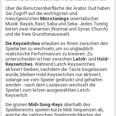
Über die Benutzeroberfläche der Arabic Oud haben
Sie Zugriff auf die wichtigsten und
meistgenutzten
Microtunings
orientalischer
Musik: Bayati, Rast, Saba und Seka. Jedes Tuning
bietet zwei Varianten (Normal und Syriac Church)
und die freie Grundtonauswahl.
Die Keyswitches
erlauben es Ihnen zwischen den
Spielarten zu wechseln, um so unglaublich
realistische Performances zu kreieren. Zu
unterscheiden ist hier zwischen
Latch-
und
Hold-
Keyswitches
. Während Latch-Keyswitches
aktiviert bleiben, nachdem die Taste losgelassen
wurde, bleiben Hold-Keyswitches nur aktiviert,
solange sie vom Spieler gedrückt und gehalten
werden - nach dem Loslassen wechselt die
Spielart zum letzen ausgewählten Latch-
Keyswitch.
Die grünen
Midi-Song-Keys
oberhalb des
Spielbereichs spielen kurze Midi-Sequenzen ab,
welche die zahlreichen Spielmöglichkeiten der