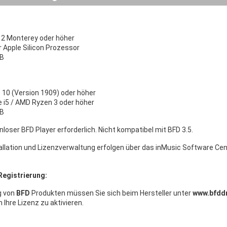
2 Monterey oder höher
r Apple Silicon Prozessor
GB
10 (Version 1909) oder höher
re i5 / AMD Ryzen 3 oder höher
GB
nloser BFD Player erforderlich. Nicht kompatibel mit BFD 3.5.
allation und Lizenzverwaltung erfolgen über das inMusic Software Ce
Registrierung:
g von
BFD
Produkten müssen Sie sich beim Hersteller unter
www.bfdd
m Ihre Lizenz zu aktivieren.