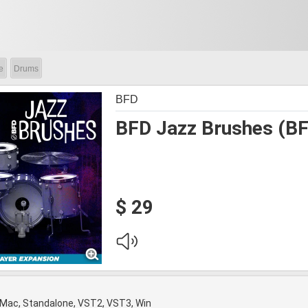
e
Drums
BFD
BFD Jazz Brushes (BF
$ 29
 Mac, Standalone, VST2, VST3, Win