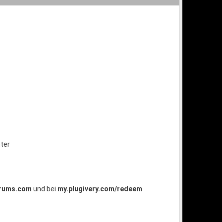
nter
rums.com
und bei
my.plugivery.com/redeem