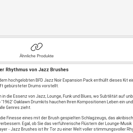
Ähnliche Produkte
der Rhythmus von Jazz Brushes
dem hochgelobten BFD Jazz Noir Expansion Pack enthüllt dieses Kit ei
t gebürsteter Drums vorstellt.
 in die Essenz von Jazz, Lounge, Funk und Blues, wo Subtilität auf unbe
'1962' Oaklawn Drumkits hauchen Ihren Kompositionen Leben ein und 
alle Genres zieht.
 die Finesse eines mit der Brush gespielten Schlagzeugs, das akribi
verbessern. Egal, ob Sie das verführerische Flüstern der Lounge-Musik
yer - Jazz Brushes ist Ihr Tor zu einer Welt voller stimmungsvoller R