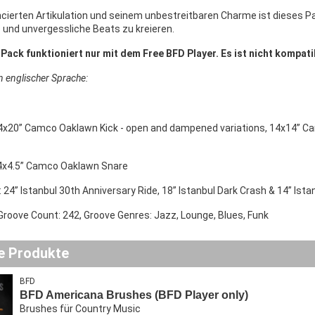
cierten Artikulation und seinem unbestreitbaren Charme ist dieses Pake
 und unvergessliche Beats zu kreieren.
ack funktioniert nur mit dem Free BFD Player. Es ist nicht kompati
in englischer Sprache:
14x20” Camco Oaklawn Kick - open and dampened variations, 14x14” 
4x4.5” Camco Oaklawn Snare
 24” Istanbul 30th Anniversary Ride, 18” Istanbul Dark Crash & 14” Ist
Groove Count: 242, Groove Genres: Jazz, Lounge, Blues, Funk
e Produkte
BFD
BFD Americana Brushes (BFD Player only)
Brushes für Country Music