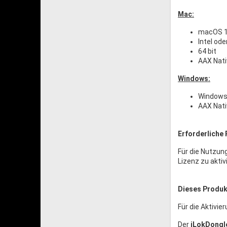
Mac:
macOS 1
Intel ode
64 bit
AAX Nati
Windows:
Windows
AAX Nati
Erforderliche 
Für die Nutzun
Lizenz zu aktiv
Dieses Produkt
Für die Aktivie
Der
iLokDongl