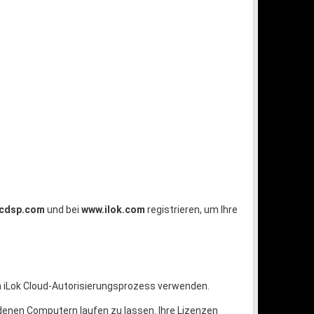
cdsp.com
und bei
www.ilok.com
registrieren, um Ihre
den iLok Cloud-Autorisierungsprozess verwenden.
enen Computern laufen zu lassen. Ihre Lizenzen