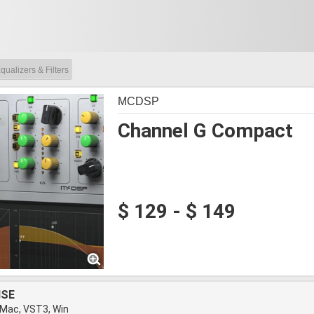
qualizers & Filters
MCDSP
Channel G Compact
$ 129 - $ 149
NSE
 Mac, VST3, Win