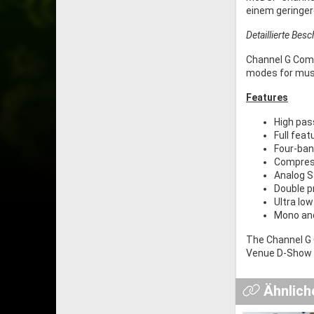
einem geringer
Detaillierte Bes
Channel G Comp
modes for musi
Features
High pas
Full fea
Four-ban
Compress
Analog S
Double p
Ultra low
Mono and
The Channel G 
Venue D-Show a
Ähnlich