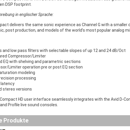
en DSP footprint.
chreibung in englischer Sprache:
act delivers the same sonic experience as Channel G with a smaller d
c, post production, and models of the world’s most popular analog mi
s and low pass filters with selectable slopes of up 12 and 24 dB/Oct
tured Compressor/Limiter
d EQ with shelving and parametric sections
or/Limiter operation pre or post EQ section
aturation modeling
recision processing
 latency
 stereo versions
Compact HD user interface seamlessly integrates with the Avid D-Con
nd Profile live sound consoles.
e Produkte