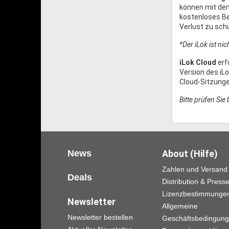
können mit d
kostenloses Be
Verlust zu sch
*Der iLok ist ni
iLok Cloud
erf
Version des iLo
Cloud-Sitzungen
Bitte prüfen Sie
News
About (Hilfe)
Zahlen und Versand
Deals
Distribution & Press
Lizenzbestimmunge
Newsletter
Allgemeine
Newsletter bestellen
Geschäftsbedingun