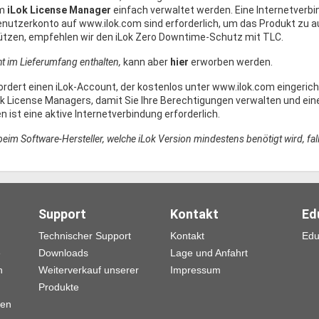
em
iLok License Manager
einfach verwaltet werden. Eine Internetverb
nutzerkonto auf www.ilok.com sind erforderlich, um das Produkt zu aut
ützen, empfehlen wir den iLok Zero Downtime-Schutz mit TLC.
cht im Lieferumfang enthalten,
kann aber
hier
erworben werden.
ordert einen iLok-Account, der kostenlos unter www.ilok.com eingericht
k License Managers, damit Sie Ihre Berechtigungen verwalten und eine 
 ist eine aktive Internetverbindung erforderlich.
 beim Software-Hersteller, welche iLok Version mindestens benötigt wird, f
Support
Kontakt
Ed
Technischer Support
Kontakt
Edu
e
Downloads
Lage und Anfahrt
n
Weiterverkauf unserer
Impressum
Produkte
gen