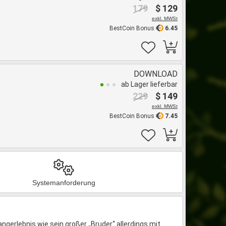
179
$ 129
exkl. MWSt
BestCoin Bonus
6.45
DOWNLOAD
ab Lager lieferbar
229
$ 149
exkl. MWSt
BestCoin Bonus
7.45
Systemanforderung
gerlebnis wie sein großer „Bruder“ allerdings mit