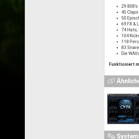
29 808's
45 Claps
50 Episc
69 FX & 
74 Hats,
104 Kick
118 Perc
83 Snar
Die WAVs
Funktioniert m
Ähnlich
System