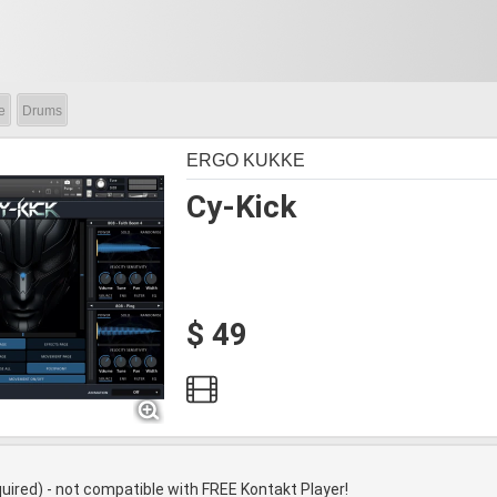
e
Drums
ERGO KUKKE
Cy-Kick
$ 49
quired) - not compatible with FREE Kontakt Player!