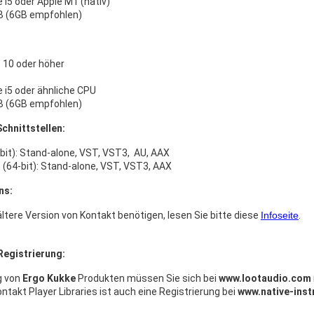
e i5 oder Apple M1 (nativ)
B (6GB empfohlen)
10 oder höher
e i5 oder ähnliche CPU
B (6GB empfohlen)
chnittstellen:
bit): Stand-alone, VST, VST3, AU, AAX
(64-bit): Stand-alone, VST, VST3, AAX
ns:
ltere Version von Kontakt benötigen, lesen Sie bitte diese
Infoseite
.
Registrierung:
g von
Ergo Kukke
Produkten müssen Sie sich bei
www.lootaudio.com
takt Player Libraries ist auch eine Registrierung bei
www.native-ins