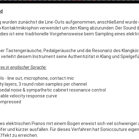
rd
g wurden zunächst die Line-Outs aufgenommen, anschließend wurde 
n Kontaktmikrophon verwendet um den Klang abzurunden. Der Sound 
dies ist eine traditionelle Vorgehensweise beim Sampling eines elektr
über Tastengeräusche, Pedalgeräusche und die Resonanz des Klangkör
verleiht diesem Instrument seine Authentizität in Klang und Spielgefü
es in englischer Sprache:
ls - line out, microphone, contact mic
ity layers, 3 round robin samples per channel
 pedal noise & sympathetic cabinet resonance control
table velocity response curve
compressed
nes elektrischen Pianos mit einem Bogen erweist sich viel schwieriger
teifer und kürzer ausfallen. Für dieses Verfahren hat Soniccouture ei
fekt zu erreichen.