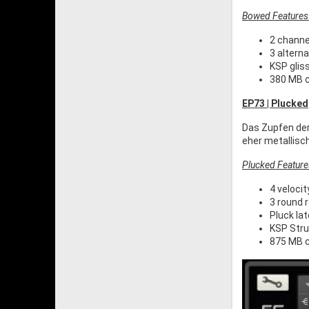
Bowed Features 
2 channe
3 altern
KSP glis
380 MB 
EP73 | Plucked
Das Zupfen der
eher metallisc
Plucked Feature
4 velocit
3 round r
Pluck la
KSP Str
875 MB 