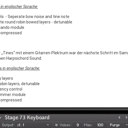
in englischer Sprache:
ls - Seperate bow noise and tine note
ate round robin bowed layers - detunable
sando module
compressed
 „Tines“ mit einem Gitarren-Plektrum war der nächste Schritt im Samp
hen Harpsichord Sound.
s in englischer Sprache:
y layers
obin layers, detunable
tency control
ummer module
compressed