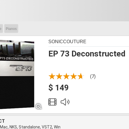
e
Pianos
SONICCOUTURE
EP 73 Deconstructed
(7)
$ 149
CT
 Mac, NKS, Standalone, VST2, Win