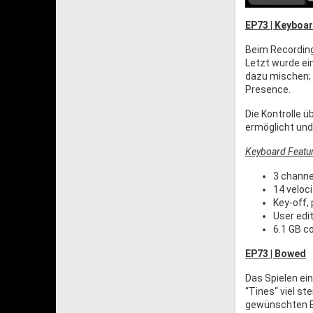
EP73 | Keyboa
Beim Recordin
Letzt wurde ei
dazu mischen; 
Presence.
Die Kontrolle 
ermöglicht und 
Keyboard Featur
3 channe
14 veloc
Key-off,
User edi
6.1 GB 
EP73 | Bowed
Das Spielen ei
“Tines“ viel s
gewünschten Ef