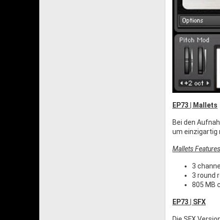
EP73 | Mallets
Bei den Aufnah
um einzigarti
Mallets Features
3 channe
3 round r
805 MB 
EP73 | SFX
Die SFX Versio