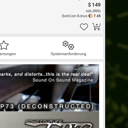
$ 149
exkl. MWSt
BestCoin Bonus
7.45
ertungen
Systemanforderung