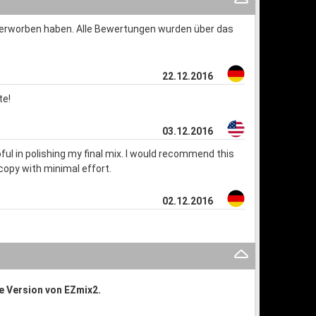
s erworben haben. Alle Bewertungen wurden über das
22.12.2016
te!
03.12.2016
ful in polishing my final mix. I would recommend this
opy with minimal effort.
02.12.2016
te Version von EZmix2.