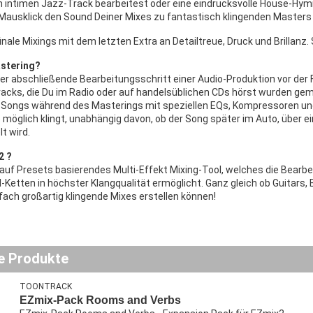
en intimen Jazz-Track bearbeitest oder eine eindrucksvolle House-Hymn
 Mausklick den Sound Deiner Mixes zu fantastisch klingenden Masters
inale Mixings mit dem letzten Extra an Detailtreue, Druck und Brillanz. 
stering?
der abschließende Bearbeitungsschritt einer Audio-Produktion vor der 
 Tracks, die Du im Radio oder auf handelsüblichen CDs hörst wurden ge
s Songs während des Masterings mit speziellen EQs, Kompressoren und
möglich klingt, unabhängig davon, ob der Song später im Auto, über ein
t wird.
2 ?
 auf Presets basierendes Multi-Effekt Mixing-Tool, welches die Bearbe
l-Ketten in höchster Klangqualität ermöglicht. Ganz gleich ob Guitars
fach großartig klingende Mixes erstellen können!
e Produkte
TOONTRACK
EZmix-Pack Rooms and Verbs