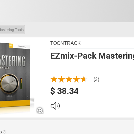
astering Tools
TOONTRACK
EZmix-Pack Masterin
(3)
$ 38.34
x 3