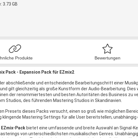
: 3.73 GB
hnliche Produkte
Bewertungen
ix Pack - Expansion Pack für EZmix2
 der abschließende und entscheidende Bearbeitungschritt einer Musikp
t und gilt gleichzeitig als große Kunstform der Audio-Bearbeitung. Dies
inen der renommiertesten und besten Autoritäten des Business zu ver
om Studios, des führenden Mastering Studios in Skandinavien.
den Presets dieses Packs versucht, einen so groß wie möglichen Bereic
g klingende Mastering Settings für alle User bereitstellen, unabhängig
 EZmix-Pack
bietet eine umfassende und breite Auswahl an Signal-K
sterings von unterschiedlichsten musikalischen Genres. Unabhängig 