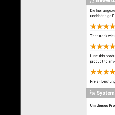
Bewert
Die hier angez
unabhängige P
Toontrack wie 
I use this prod
product to any
Preis - Leistun
System
Um dieses Prod