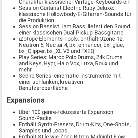
Charakter klassischer Vintage-Keyboards ein
Session Guitarist Electric Ruby Deluxe:
klassische Hollowbody-E-Gitarren-Sounds für
die Produktion
Session Bassist Jam Bass: liefert den Sound
einer klassischen Dual-Pickup-Bassgitarre
iZotope Elements Tools: enthält Ozone 12,
Neutron 5, Nectar 4, bx_enhancer, bx_glue,
bx_Clipper, bx_XL V3 und FXEQ
Play Series: Marco Polo Drums, 24k Drums
and Keys, Hypr, Halo Vox, Luxa, Roux und
mehr
Scene Series: cinematic Instrumente mit
einer schlanken, kreativen
Benutzeroberfläche
Expansions
Über 100 genre-fokussierte Expansion
Sound-Packs
Enthält Synth-Presets, Drum-Kits, One-Shots,
Samples und Loops
Enthält Stile wie Zona Ritmo, Midnight Flow,