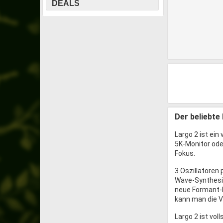
DEALS
Der beliebte
Largo 2 ist ein
5K-Monitor oder
Fokus.
3 Oszillatoren
Wave-Synthesiz
neue Formant-F
kann man die V
Largo 2 ist vol