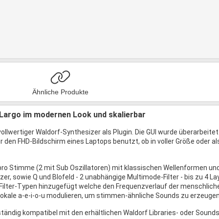
Ähnliche Produkte
 Largo im modernen Look und skalierbar
 vollwertiger Waldorf-Synthesizer als Plugin. Die GUI wurde überarbeite
 den FHD-Bildschirm eines Laptops benutzt, ob in voller Größe oder als
 pro Stimme (2 mit Sub Oszillatoren) mit klassischen Wellenformen 
er, sowie Q und Blofeld - 2 unabhängige Multimode-Filter - bis zu 4 L
ilter-Typen hinzugefügt welche den Frequenzverlauf der menschlic
okale a-e-i-o-u modulieren, um stimmen-ähnliche Sounds zu erzeugen
lständig kompatibel mit den erhältlichen Waldorf Libraries- oder Sound