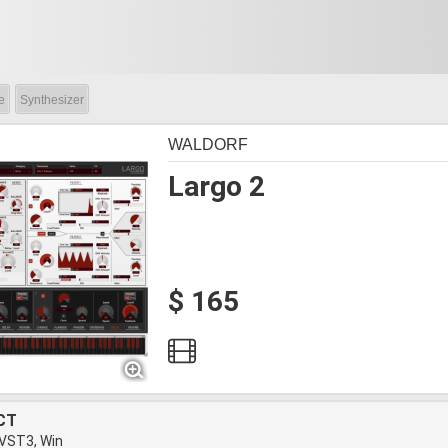
e
Synthesizer
WALDORF
Largo 2
$ 165
CT
 VST3, Win