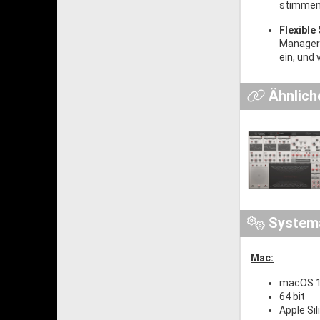
stimmen-
Flexible
Manager e
ein, und 
Ähnlich
System
Mac:
macOS 10
64 bit
Apple Si