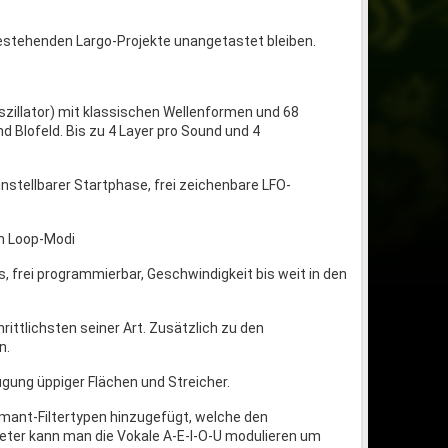
e bestehenden Largo-Projekte unangetastet bleiben.
szillator) mit klassischen Wellenformen und 68
Blofeld. Bis zu 4 Layer pro Sound und 4
instellbarer Startphase, frei zeichenbare LFO-
en Loop-Modi
s, frei programmierbar, Geschwindigkeit bis weit in den
hrittlichsten seiner Art. Zusätzlich zu den
n.
gung üppiger Flächen und Streicher.
rmant-Filtertypen hinzugefügt, welche den
ter kann man die Vokale A-E-I-O-U modulieren um