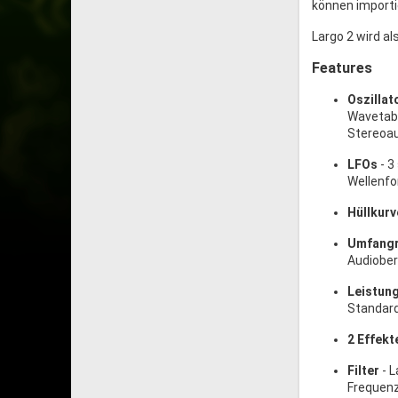
können importi
Largo 2 wird al
Features
Oszilla
Wavetabl
Stereoa
LFOs
- 3
Wellenfo
Hüllkur
Umfangr
Audiober
Leistun
Standard
2 Effekt
Filter
- 
Frequenz