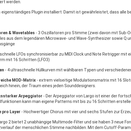
ert werden.
s eigenständiges Plugin installiert. Damit ist gewährleistet, dass all
toren & Wavetables
- 3 Oszillatoren pro Stimme (zwei davon mit Sub-O
es aus dem legendären Microwave- und Wave-Synthesizer sowie Q und 
usgänge
 schnelle LFOs synchronisierbar zu MIDI Clock und Note Retrigger mit e
rm mit 16 Schritten (LFO3)
ven
- 4 ultraschnelle Hüllkurven mit wählbaren Typen und verschieden
eiche MOD-Matrix
- extrem vielseitige Modulationsmatrix mit 16 Slot
eich hinein, der Traum eines jeden Sounddesigners.
gsstarker Arpeggiator
- Der Arpeggiator von Largo ist einer der fortsc
funktionen kann man eigene Patterns mit bis zu 16 Schritten erstelle
e pro Layer
- Hochwertiger Chorus mit vier und sechs Stufen zur Erzeu
Largo 2 bietet 2 unabhängige Multimode-Filter und sie haben 3 neue Fo
verlauf der menschlichen Stimme nachbilden. Mit dem Cutoff-Parame