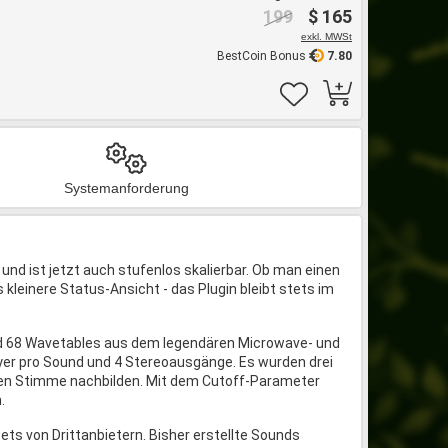
199
$ 165
exkl. MWSt
BestCoin Bonus
7.80
Systemanforderung
t und ist jetzt auch stufenlos skalierbar. Ob man einen
 kleinere Status-Ansicht - das Plugin bleibt stets im
und 68 Wavetables aus dem legendären Microwave- und
ayer pro Sound und 4 Stereoausgänge. Es wurden drei
hen Stimme nachbilden. Mit dem Cutoff-Parameter
.
sets von Drittanbietern. Bisher erstellte Sounds