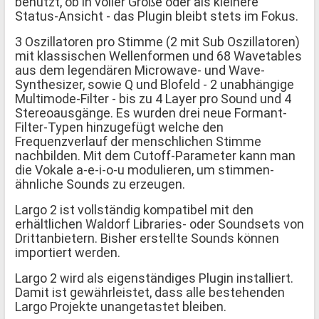
benutzt, ob in voller Größe oder als kleinere
Status-Ansicht - das Plugin bleibt stets im Fokus.
3 Oszillatoren pro Stimme (2 mit Sub Oszillatoren)
mit klassischen Wellenformen und 68 Wavetables
aus dem legendären Microwave- und Wave-
Synthesizer, sowie Q und Blofeld - 2 unabhängige
Multimode-Filter - bis zu 4 Layer pro Sound und 4
Stereoausgänge. Es wurden drei neue Formant-
Filter-Typen hinzugefügt welche den
Frequenzverlauf der menschlichen Stimme
nachbilden. Mit dem Cutoff-Parameter kann man
die Vokale a-e-i-o-u modulieren, um stimmen-
ähnliche Sounds zu erzeugen.
Largo 2 ist vollständig kompatibel mit den
erhältlichen Waldorf Libraries- oder Soundsets von
Drittanbietern. Bisher erstellte Sounds können
importiert werden.
Largo 2 wird als eigenständiges Plugin installiert.
Damit ist gewährleistet, dass alle bestehenden
Largo Projekte unangetastet bleiben.