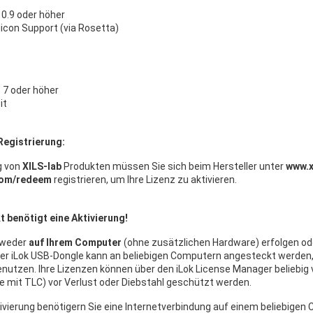
0.9 oder höher
ilicon Support (via Rosetta)
7 oder höher
it
Registrierung:
g von
XILS-lab
Produkten müssen Sie sich beim Hersteller unter
www.x
com/redeem
registrieren, um Ihre Lizenz zu aktivieren.
 benötigt eine Aktivierung!
tweder
auf Ihrem Computer
(ohne zusätzlichen Hardware) erfolgen od
Der iLok USB-Dongle kann an beliebigen Computern angesteckt werde
nutzen. Ihre Lizenzen können über den iLok License Manager beliebig 
 mit TLC) vor Verlust oder Diebstahl geschützt werden.
ivierung benötigern Sie eine Internetverbindung auf einem beliebige