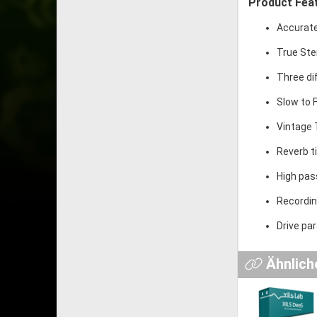
Product Fea
Accuratel
True Ste
Three di
Slow to 
Vintage 
Reverb t
High pas
Recordin
Drive pa
Ähnlich