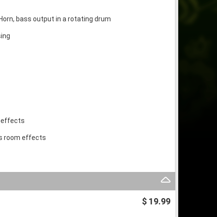
 Horn, bass output in a rotating drum
sing
 effects
ss room effects
$ 19.99