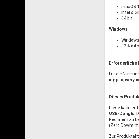
macOS 1
Intel & S
64 bit
Windows:
Windows 
32 & 64 b
Erforderliche 
Für die Nutzun
my.plugivery.
Dieses Produkt
Diese kann en
USB-Dongle
. 
Rechnern zu be
(Zero Downtime
Zur Produktakt