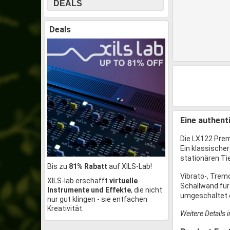
DEALS
Deals
Eine authent
Die LX122 Prem
Ein klassische
stationären Ti
Bis zu
81% Rabatt
auf XILS-Lab!
Vibrato-, Trem
XILS-lab erschafft
virtuelle
Schallwand für
Instrumente und Effekte
, die nicht
umgeschaltet o
nur gut klingen - sie entfachen
Kreativität.
Weitere Details 