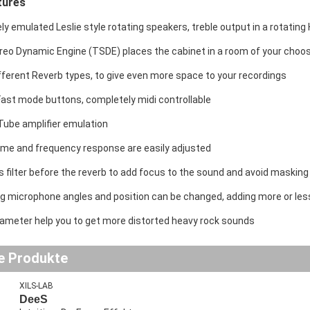
tures
y emulated Leslie style rotating speakers, treble output in a rotating
reo Dynamic Engine (TSDE) places the cabinet in a room of your choo
fferent Reverb types, to give even more space to your recordings
Fast mode buttons, completely midi controllable
Tube amplifier emulation
ime and frequency response are easily adjusted
s filter before the reverb to add focus to the sound and avoid masking
g microphone angles and position can be changed, adding more or le
rameter help you to get more distorted heavy rock sounds
e Produkte
XILS-LAB
DeeS