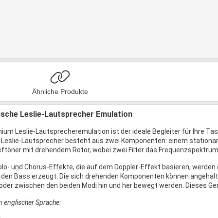
Ähnliche Produkte
ische Leslie-Lautsprecher Emulation
ium Leslie-Lautsprecheremulation ist der ideale Begleiter für Ihre T
r Leslie-Lautsprecher besteht aus zwei Komponenten: einem station
eftöner mit drehendem Rotor, wobei zwei Filter das Frequenzspektru
olo- und Chorus-Effekte, die auf dem Doppler-Effekt basieren, werden 
 den Bass erzeugt. Die sich drehenden Komponenten können angehalte
der zwischen den beiden Modi hin und her bewegt werden. Dieses Gerä
in englischer Sprache: