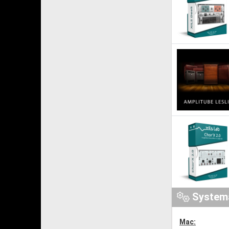
System
Mac: