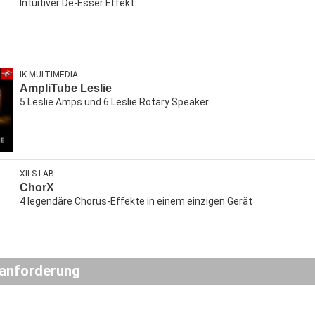
Intuitiver De-Esser Effekt
IK-MULTIMEDIA
AmpliTube Leslie
5 Leslie Amps und 6 Leslie Rotary Speaker
XILS-LAB
ChorX
4 legendäre Chorus-Effekte in einem einzigen Gerät
anforderung