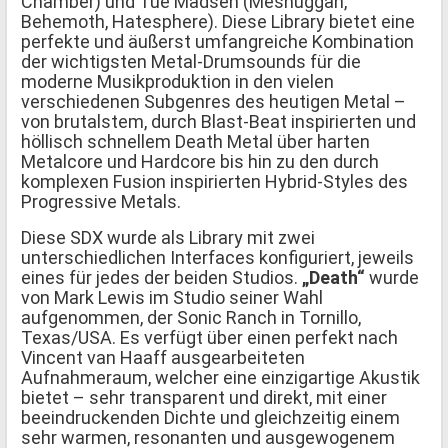
Chamber) und Tue Madsen (Meshuggah,
Behemoth, Hatesphere). Diese Library bietet eine
perfekte und äußerst umfangreiche Kombination
der wichtigsten Metal-Drumsounds für die
moderne Musikproduktion in den vielen
verschiedenen Subgenres des heutigen Metal –
von brutalstem, durch Blast-Beat inspirierten und
höllisch schnellem Death Metal über harten
Metalcore und Hardcore bis hin zu den durch
komplexen Fusion inspirierten Hybrid-Styles des
Progressive Metals.
Diese SDX wurde als Library mit zwei
unterschiedlichen Interfaces konfiguriert, jeweils
eines für jedes der beiden Studios.
„Death“
wurde
von Mark Lewis im Studio seiner Wahl
aufgenommen, der Sonic Ranch in Tornillo,
Texas/USA. Es verfügt über einen perfekt nach
Vincent van Haaff ausgearbeiteten
Aufnahmeraum, welcher eine einzigartige Akustik
bietet – sehr transparent und direkt, mit einer
beeindruckenden Dichte und gleichzeitig einem
sehr warmen, resonanten und ausgewogenem