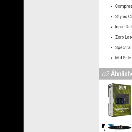
Compress
Styles C
Input Ri
Zero La
Spectral
Mid Side
Ähnlich