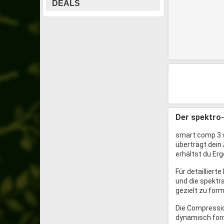
DEALS
Der spektro-
smart:comp 3 w
überträgt dein
erhältst du Erg
Für detaillier
und die spektr
gezielt zu for
Die Compressio
dynamisch forme