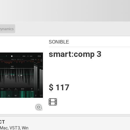
ynamics
SONIBLE
smart:comp 3
$ 117
CT
 Mac, VST3, Win