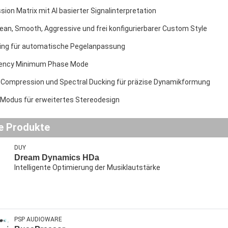
ion Matrix mit AI basierter Signalinterpretation
lean, Smooth, Aggressive und frei konfigurierbarer Custom Style
ding für automatische Pegelanpassung
tency Minimum Phase Mode
 Compression und Spectral Ducking für präzise Dynamikformung
 Modus für erweitertes Stereodesign
e Produkte
DUY
Dream Dynamics HDa
Intelligente Optimierung der Musiklautstärke
PSP AUDIOWARE