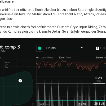
l basieren.
eröffnet dir effiziente Kontrolle über bis zu sieben Spuren gleichzeit
inklusive History und Matrix, damit du Threshold, Ratio, Attack, Rele
gen lässt.
Presets sowie einem frei definierbaren Custom Style, Input Riding, Zer
t du Kompression bis ins kleinste Detail. So entsteht genau der Sound