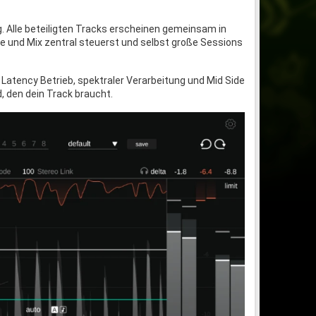
ig. Alle beteiligten Tracks erscheinen gemeinsam in
ase und Mix zentral steuerst und selbst große Sessions
o Latency Betrieb, spektraler Verarbeitung und Mid Side
, den dein Track braucht.