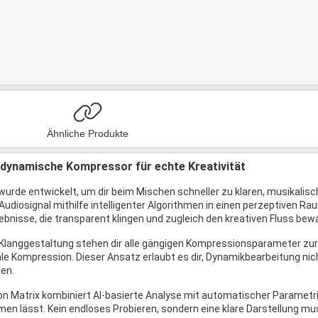
Ähnliche Produkte
dynamische Kompressor für echte Kreativität
urde entwickelt, um dir beim Mischen schneller zu klaren, musikalisc
 Audiosignal mithilfe intelligenter Algorithmen in einen perzeptiven 
ebnisse, die transparent klingen und zugleich den kreativen Fluss bew
te Klanggestaltung stehen dir alle gängigen Kompressionsparameter zu
ale Kompression. Dieser Ansatz erlaubt es dir, Dynamikbearbeitung nich
men.
n Matrix kombiniert AI-basierte Analyse mit automatischer Parametrisie
n lässt. Kein endloses Probieren, sondern eine klare Darstellung musik