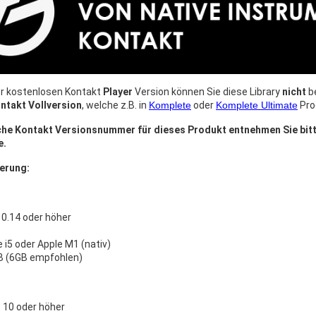
r kostenlosen Kontakt
Player
Version können Sie diese Library
nicht
be
ntakt Vollversion
, welche z.B. in
Komplete
oder
Komplete Ultimate
Pro
iche Kontakt Versionsnummer für dieses Produkt entnehmen Sie bit
e.
erung:
0.14 oder höher
e i5 oder Apple M1 (nativ)
B (6GB empfohlen)
10 oder höher