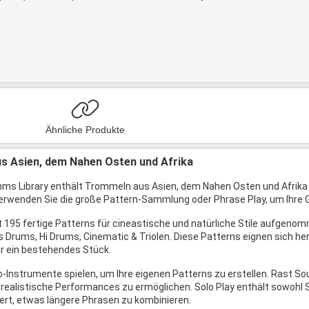
Ähnliche Produkte
s Asien, dem Nahen Osten und Afrika
thms Library enthält Trommeln aus Asien, dem Nahen Osten und Afrika i
erwenden Sie die große Pattern-Sammlung oder Phrase Play, um Ihre
 195 fertige Patterns für cineastische und natürliche Stile aufgenomm
s Drums, Hi Drums, Cinematic & Triolen. Diese Patterns eignen sich h
r ein bestehendes Stück.
o-Instrumente spielen, um Ihre eigenen Patterns zu erstellen. Rast So
 realistische Performances zu ermöglichen. Solo Play enthält sowohl 
iert, etwas längere Phrasen zu kombinieren.