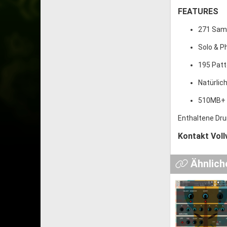
FEATURES
271 Sam
Solo & P
195 Pat
Natürlic
510MB+ 
Enthaltene Dru
Kontakt Voll
Ähnlich