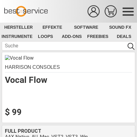
HERSTELLER
EFFEKTE
SOFTWARE
SOUND FX
INSTRUMENTE
LOOPS
ADD-ONS
FREEBIES
DEALS
HARRISON CONSOLES
Vocal Flow
$ 99
FULL PRODUCT
AAX Native, AU, Mac, VST2, VST3, Win