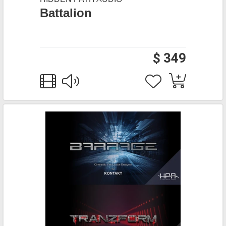
Battalion
$ 349